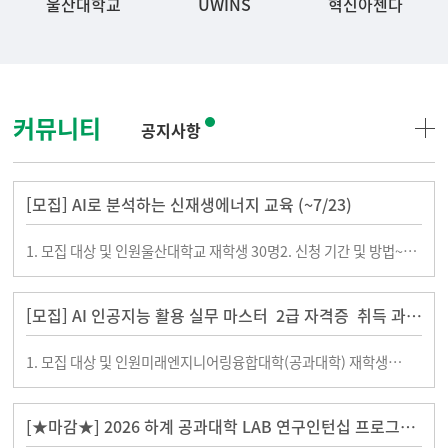
울산대학교
UWINS
혁신아젠다
커뮤니티
공지사항
[모집] AI로 분석하는 신재생에너지 교육 (~7/23)
1. 모집 대상 및 인원울산대학교 재학생 30명2. 신청 기간 및 방법~
2026. 07. 23(목)까지 첨부된 [개인정보동의서 및 서약서] 작성하여
제출 및
[모집] AI 인공지능 활용 실무 마스터 2급 자격증 취득 과정
(~6/26)
1. 모집 대상 및 인원미래엔지니어링융합대학(공과대학) 재학생
20명2. 신청 기간 및 방법~ 2026. 06. 26(금)까지 첨부된
[개인정보동의서 및
[★마감★] 2026 하계 공과대학 LAB 연구인턴십 프로그램
참여학생 모집(~6/5)