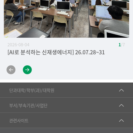
2026-08-04
1
/ 7
[AI로 분석하는 신재생에너지] 26.07.28~31
[IDEEA Global Forum 2026] 26.07.13.~16.
[IDEEA Global Forum 2026 Best Overall Award
[AI 인공지능 활용 실무 마스터 2급 자격증 취득 과정]
[2026 글로벌 영어 PT Skill-Up 프로그램]
[2026-1학기 포스코 리바운드 레벨업 그라운드 특별
[2026-1학기 포스코 지속가능 레벨업 그라운드 2팀
1st 등 다수 수상] 26.07.16
26.06.30~07.03
26.06.23~24
상 수상] 26.06.05
우수상 수상] 26.05.29
■인문대학
단과대학/학부(과)/대학원
▷국어국문학부
공동기기센터
부서/부속기관/사업단
▷영어영문학과
공학교육혁신센터
건강가정지원센터
관련사이트
▷일본어·일본학과
과학영재교육원
교수협의회
▷중국어·중국학과